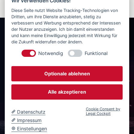
Wir verwenden Cookies!
Diese Seite nutzt Website Tracking-Technologien von
Dritten, um ihre Dienste anzubieten, stetig zu
verbessern und Werbung entsprechend der Interessen
der Nutzer anzuzeigen. Ich bin damit einverstanden
und kann meine Einwilligung jederzeit mit Wirkung für
die Zukunft widerrufen oder ändern.
Notwendig
Funktional
Wir sind als Franchise-Partner von Tipico
Optionale ablehnen
schon fast seit Beginn Teil der
Erfolgsgeschichte – 2005 eröffnete der erste
Tipico Shop in Durlach. Die Übernahme und
Alle akzeptieren
Einhaltung der hohen Tipico Standards, sei es
im Geschäftsbetrieb oder im Kundenschutz, ist
Cookie Consent by
für uns selbstverständlich und findet sich in
Datenschutz
Legal Cockpit
allen unserer Shops im Raum Karlsruhe
Impressum
wieder.
Einstellungen