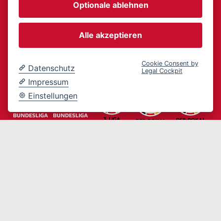
Optionale ablehnen
Offizielle PArtner
Alle akzeptieren
von TIPICO
Cookie Consent by
Datenschutz
Legal Cockpit
Impressum
Einstellungen
„18+. Glücksspiel kann süchtig machen. Spiele
verantwortungsbewusst. Weitere Informationen
findest du auf unserer Spielerschutzseite. Beratung
und Hilfe für Betroffene und Angehörige gibt es
auf
www.bundesweit-gegen-
und
.
gluecksspielsucht.de
www.check-dein-spiel.de