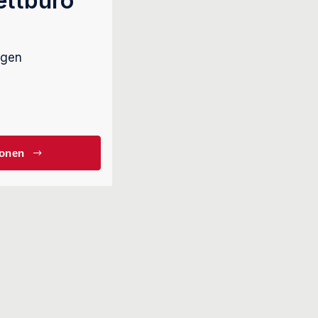
ettbüro“
ngen
ionen