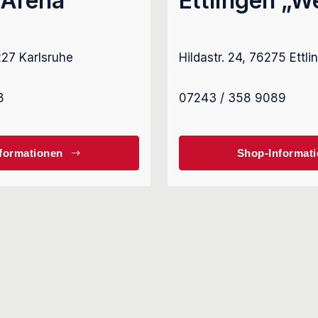
„Arena“
Ettlingen „W
6227 Karlsruhe
Hildastr. 24, 76275 Ettli
8
07243 / 358 9089
formationen
Shop-Informat