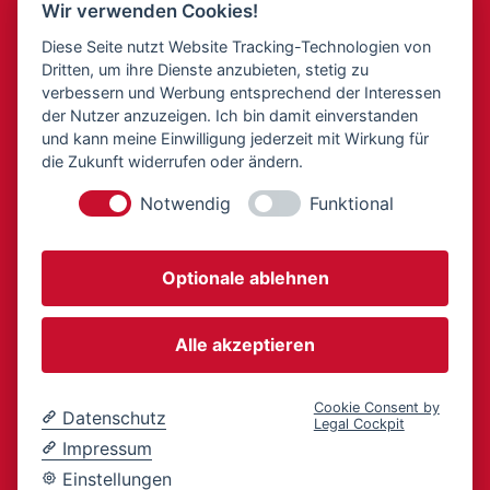
Wir verwenden Cookies!
Das Unternehmen
Unsere Shops
Diese Seite nutzt Website Tracking-Technologien von
Dritten, um ihre Dienste anzubieten, stetig zu
Über uns
Berghausen
verbessern und Werbung entsprechend der Interessen
Karriere
Durlach Arena
der Nutzer anzuzeigen. Ich bin damit einverstanden
und kann meine Einwilligung jederzeit mit Wirkung für
Verantwortung
Durlach Wettbüro
die Zukunft widerrufen oder ändern.
Übersicht
Ettlingen Wettbüro
Notwendig
Funktional
Datenschutzerklärung
Ettlingen Wettannahme
Impressum
Knielingen
Optionale ablehnen
Alle akzeptieren
Jetzt Tipico App herunterladen
und mit der Tipico Card spielen!
Cookie Consent by
Datenschutz
Legal Cockpit
Impressum
© 2026
S-Bez. Vermittlungs GmbH
Einstellungen